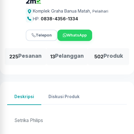
2m
Komplek Graha Banua Matah
,
Pelaihari
HP:
0838-4356-1334
Telepon
WhatsApp
Pesanan
Pelanggan
Produk
225
13
502
Deskripsi
Diskusi Produk
Setrika Philips