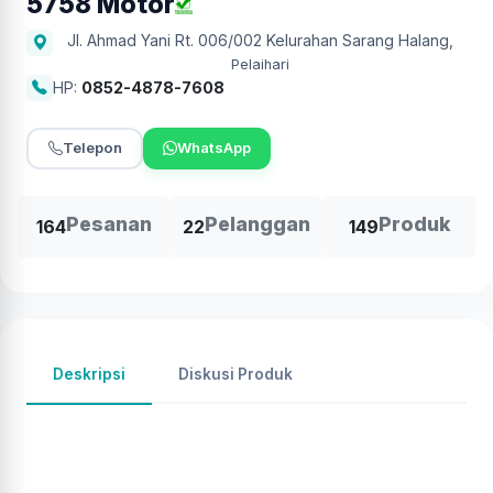
5758 Motor
Jl. Ahmad Yani Rt. 006/002 Kelurahan Sarang Halang
,
Pelaihari
HP:
0852-4878-7608
Telepon
WhatsApp
Pesanan
Pelanggan
Produk
164
22
149
Deskripsi
Diskusi Produk