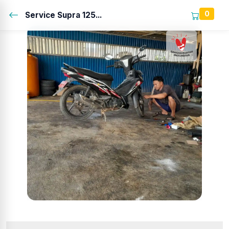
0
Service Supra 125...