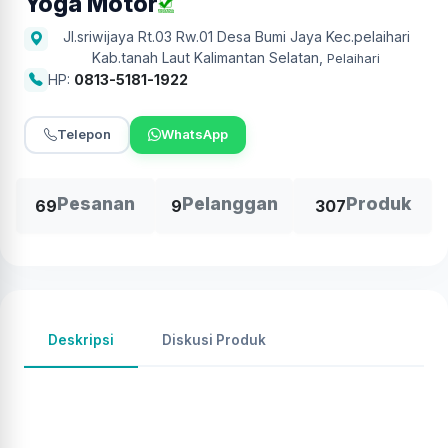
Yoga Motor
Jl.sriwijaya Rt.03 Rw.01 Desa Bumi Jaya Kec.pelaihari
Kab.tanah Laut Kalimantan Selatan
,
Pelaihari
HP:
0813-5181-1922
Telepon
WhatsApp
Pesanan
Pelanggan
Produk
69
9
307
Deskripsi
Diskusi Produk