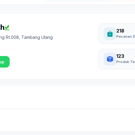
ah
218
Pesanan D
ng Rt.008
,
Tambang Ulang
123
pp
Produk Te