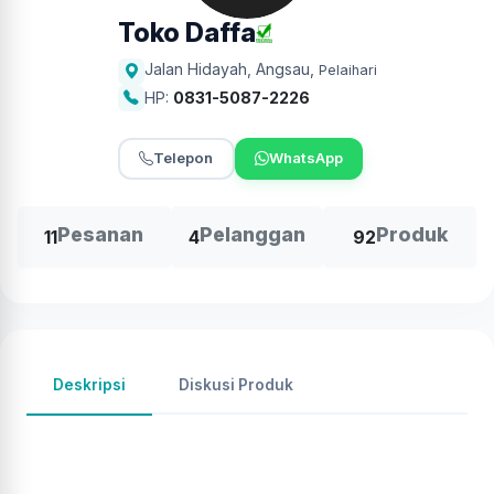
Toko Daffa
Jalan Hidayah, Angsau
,
Pelaihari
HP:
0831-5087-2226
Telepon
WhatsApp
Pesanan
Pelanggan
Produk
11
4
92
Deskripsi
Diskusi Produk