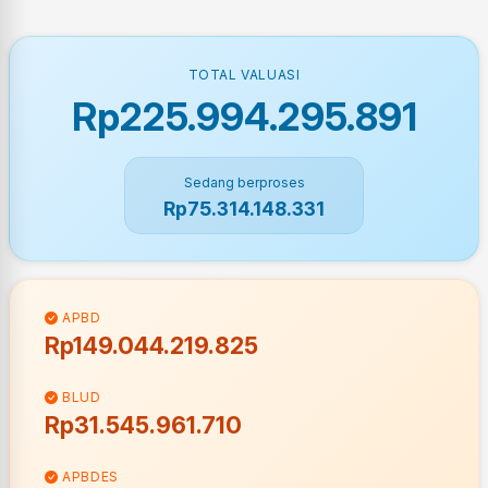
TOTAL VALUASI
Rp225.994.295.891
Sedang berproses
Rp75.314.148.331
APBD
Rp149.044.219.825
BLUD
Rp31.545.961.710
APBDES