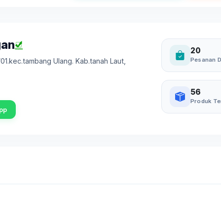
gan
20
Pesanan D
/01.kec.tambang Ulang. Kab.tanah Laut
,
56
Produk Te
pp