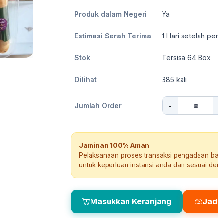
Produk dalam Negeri
Ya
Estimasi Serah Terima
1
Hari setelah pe
Stok
Tersisa 64 Box
Dilihat
385
kali
-
Jumlah Order
Jaminan 100% Aman
Pelaksanaan proses transaksi pengadaan b
untuk keperluan instansi anda dan sesuai d
Masukkan Keranjang
Jad