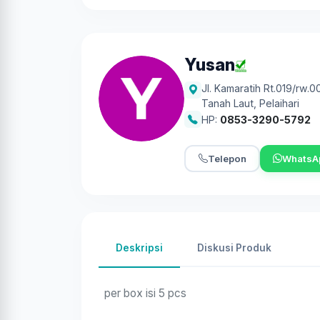
Yusan
Jl. Kamaratih Rt.019/rw.
Tanah Laut
,
Pelaihari
HP:
0853-3290-5792
Telepon
WhatsA
Deskripsi
Diskusi Produk
per box isi 5 pcs