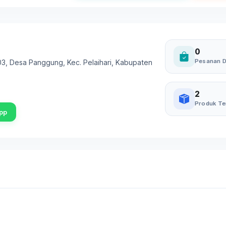
0
Pesanan D
003, Desa Panggung, Kec. Pelaihari, Kabupaten
2
Produk Te
pp