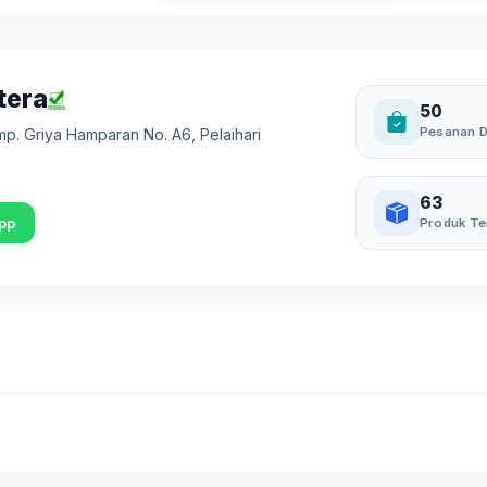
tera
50
Pesanan D
mp. Griya Hamparan No. A6
,
Pelaihari
63
pp
Produk Te