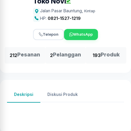
Toko Novi
Jalan Pasar Bauntung
,
Kintap
HP:
0821-1527-1219
Telepon
WhatsApp
Pesanan
Pelanggan
Produk
212
2
193
Deskripsi
Diskusi Produk