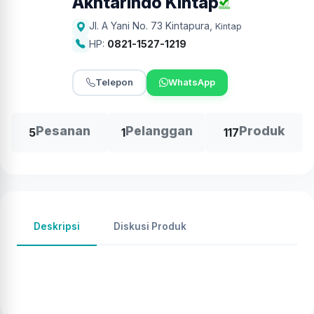
Akhtarindo Kintap
Jl. A Yani No. 73 Kintapura
,
Kintap
HP:
0821-1527-1219
Telepon
WhatsApp
Pesanan
Pelanggan
Produk
5
1
117
Deskripsi
Diskusi Produk