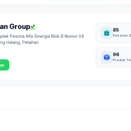
gan Group
85
Pesanan D
lek Pesona Alfa Sinergia Blok B Nomor 04
ang Halang
,
Pelaihari
96
Produk Te
pp