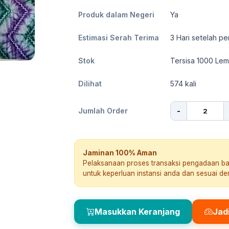
Produk dalam Negeri
Ya
Estimasi Serah Terima
3
Hari setelah pe
Stok
Tersisa 1000 Le
Dilihat
574
kali
-
Jumlah Order
Jaminan 100% Aman
Pelaksanaan proses transaksi pengadaan b
untuk keperluan instansi anda dan sesuai d
Masukkan Keranjang
Jad