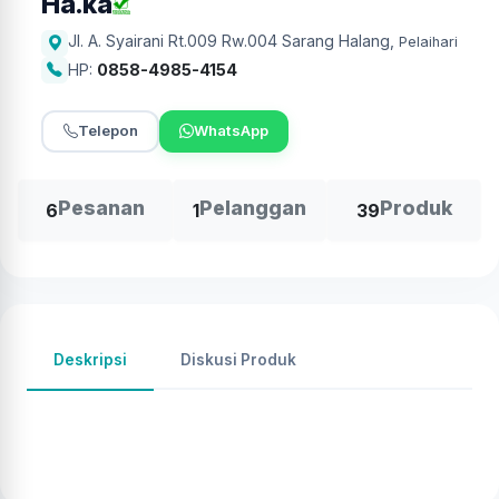
Ha.ka
Jl. A. Syairani Rt.009 Rw.004 Sarang Halang
,
Pelaihari
HP:
0858-4985-4154
Telepon
WhatsApp
Pesanan
Pelanggan
Produk
6
1
39
Deskripsi
Diskusi Produk