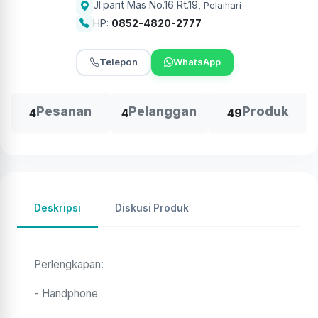
Jl.parit Mas No.16 Rt.19
,
Pelaihari
HP:
0852-4820-2777
Telepon
WhatsApp
Pesanan
Pelanggan
Produk
4
4
49
Deskripsi
Diskusi Produk
Perlengkapan:
- Handphone