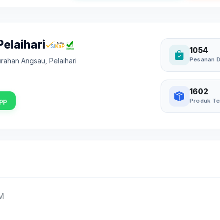
elaihari
1054
Pesanan D
elurahan Angsau
,
Pelaihari
1602
pp
Produk Te
M