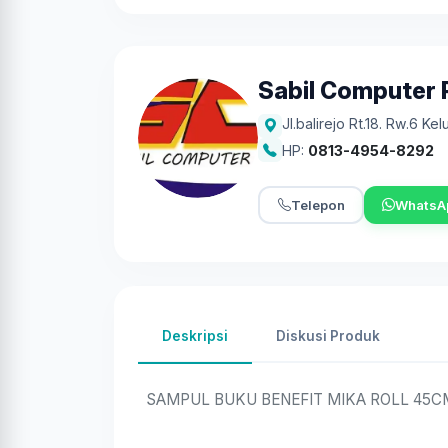
Sabil Computer P
Jl.balirejo Rt.18. Rw.6 K
HP:
0813-4954-8292
Telepon
WhatsA
Deskripsi
Diskusi Produk
SAMPUL BUKU BENEFIT MIKA ROLL 45C