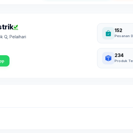
trik
152
Pesanan D
ok Q
,
Pelaihari
234
pp
Produk Te