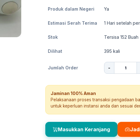
Produk dalam Negeri
Ya
Estimasi Serah Terima
1
Hari setelah pe
Stok
Tersisa 152 Buah
Dilihat
395
kali
-
Jumlah Order
Jaminan 100% Aman
Pelaksanaan proses transaksi pengadaan b
untuk keperluan instansi anda dan sesuai d
Masukkan Keranjang
Jad