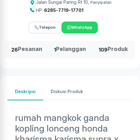
Jalan Sungai Paring Rt 10
,
Panyipatan
HP:
6285-7719-17701
Telepon
WhatsApp
Pesanan
Pelanggan
Produk
26
1
109
Deskripsi
Diskusi Produk
rumah mangkok ganda
kopling lonceng honda
kharisma karisma supra x