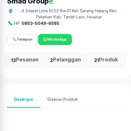
Smad Group
Jl. Empat Lima Rt.02 Rw.01 Kel. Sarang Halang Kec.
Pelaihari Kab. Tanah Laut
,
Pelaihari
HP:
0853-5049-6585
Telepon
WhatsApp
Pesanan
Pelanggan
Produk
13
2
21
Deskripsi
Diskusi Produk