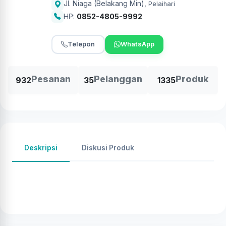
Jl. Niaga (Belakang Min)
,
Pelaihari
HP:
0852-4805-9992
Telepon
WhatsApp
Pesanan
Pelanggan
Produk
932
35
1335
Deskripsi
Diskusi Produk