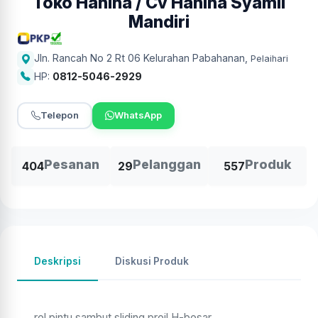
Toko Hanina / Cv Hanina Syamil
Mandiri
Jln. Rancah No 2 Rt 06 Kelurahan Pabahanan
,
Pelaihari
HP:
0812-5046-2929
Telepon
WhatsApp
Pesanan
Pelanggan
Produk
404
29
557
Deskripsi
Diskusi Produk
rel pintu sambut sliding proil H-besar