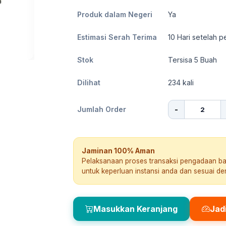
Produk dalam Negeri
Ya
Estimasi Serah Terima
10
Hari setelah p
Stok
Tersisa 5 Buah
Dilihat
234
kali
-
Jumlah Order
Jaminan 100% Aman
Pelaksanaan proses transaksi pengadaan b
untuk keperluan instansi anda dan sesuai d
Masukkan Keranjang
Jad