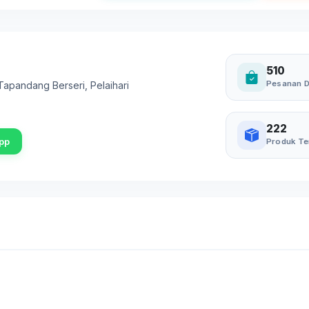
510
Pesanan D
. Tapandang Berseri
,
Pelaihari
222
pp
Produk Te