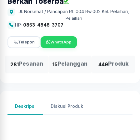
Berkah Toserba
Jl. Norsehat / Pancapan Rt. 004 Rw.002 Kel. Pelaihari
,
Pelaihari
HP:
0853-4848-3707
Telepon
WhatsApp
Pesanan
Pelanggan
Produk
281
15
449
Deskripsi
Diskusi Produk