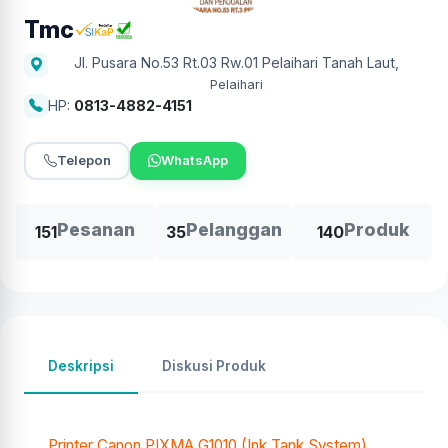
Tmc
Jl. Pusara No.53 Rt.03 Rw.01 Pelaihari Tanah Laut
,
Pelaihari
HP:
0813-4882-4151
Telepon
WhatsApp
Pesanan
Pelanggan
Produk
151
35
140
Deskripsi
Diskusi Produk
Printer Canon PIXMA G1010 (Ink Tank System)