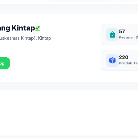
ang Kintap
57
Pesanan D
Puskesmas Kintap)
,
Kintap
220
pp
Produk Te