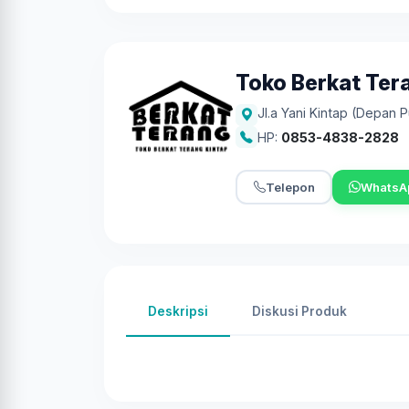
Toko Berkat Ter
Jl.a Yani Kintap (Depan 
HP:
0853-4838-2828
Telepon
WhatsA
Deskripsi
Diskusi Produk