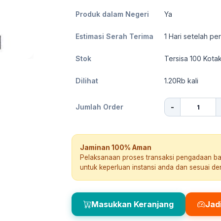
Produk dalam Negeri
Ya
Estimasi Serah Terima
1
Hari setelah pe
Stok
Tersisa 100 Kota
Dilihat
1.20Rb
kali
-
Jumlah Order
Jaminan 100% Aman
Pelaksanaan proses transaksi pengadaan b
untuk keperluan instansi anda dan sesuai d
Masukkan Keranjang
Jad