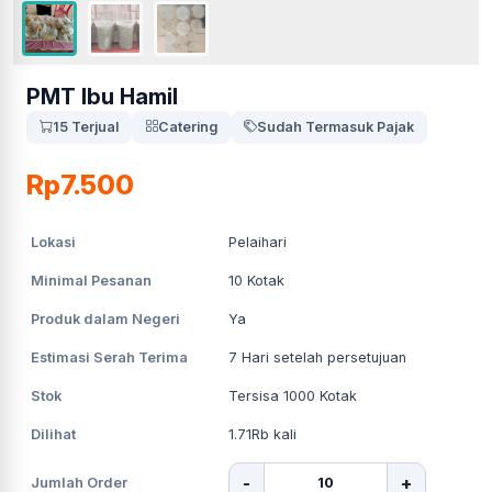
PMT Ibu Hamil
15 Terjual
Catering
Sudah Termasuk Pajak
Rp7.500
Lokasi
Pelaihari
Minimal Pesanan
10
Kotak
Produk dalam Negeri
Ya
Estimasi Serah Terima
7
Hari setelah persetujuan
Stok
Tersisa 1000 Kotak
Dilihat
1.71Rb
kali
-
+
Jumlah Order