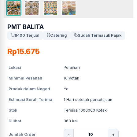
PMT BALITA
8400 Terjual
Catering
Sudah Termasuk Pajak
Rp15.675
Lokasi
Pelaihari
Minimal Pesanan
10
Kotak
Produk dalam Negeri
Ya
Estimasi Serah Terima
1
Hari setelah persetujuan
Stok
Tersisa 1000000 Kotak
Dilihat
363
kali
-
+
Jumlah Order