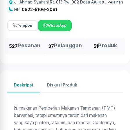
Jl. Ahmad Syairani Rt. 013 Rw. 002 Desa Atu-atu
,
Pelaihari
HP:
0822-5106-2081
Telepon
WhatsApp
Pesanan
Pelanggan
Produk
527
37
51
Deskripsi
Diskusi Produk
Isi makanan Pemberian Makanan Tambahan (PMT)
bervariasi, tetapi umumnya terdiri dari makanan
yang kaya protein, vitamin, dan mineral. Contohnya,
bubur ayam sayuran, bubur ikan tuna jagung, puding