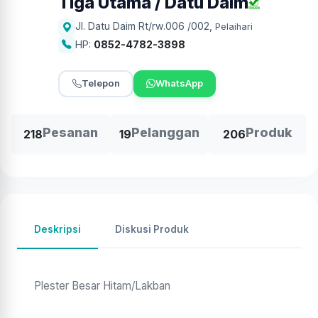
Tiga Utama / Datu Daim
Jl. Datu Daim Rt/rw.006 /002
,
Pelaihari
HP:
0852-4782-3898
Telepon
WhatsApp
Pesanan
Pelanggan
Produk
218
19
206
Deskripsi
Diskusi Produk
Plester Besar Hitam/Lakban