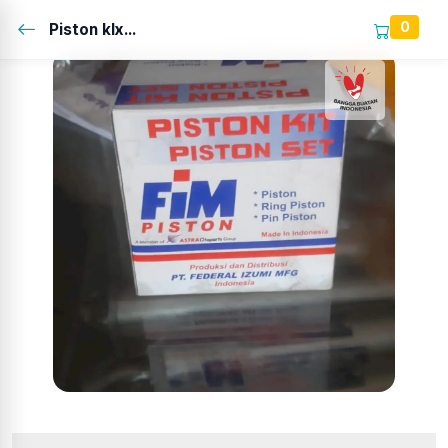
0
Piston klx...