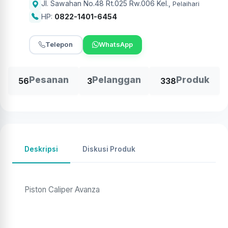
Jl. Sawahan No.48 Rt.025 Rw.006 Kel.
,
Pelaihari
HP:
0822-1401-6454
Telepon
WhatsApp
Pesanan
Pelanggan
Produk
56
3
338
Deskripsi
Diskusi Produk
Piston Caliper Avanza