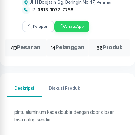
Jl. H Boejasin Gg. Beringin No.47
,
Pelaihari
HP:
0813-1077-7758
Telepon
WhatsApp
Pesanan
Pelanggan
Produk
43
14
56
Deskripsi
Diskusi Produk
pintu aluminium kaca double dengan door closer
bisa nutup sendiri