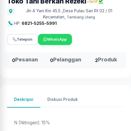
Toko Tani Berkah Rezeki
Jln A Yani Km 45.5 ,Desa Pulau Sari Rt 02 / 01
Kecamatan
,
Tambang Ulang
HP:
6821-5255-5991
Telepon
WhatsApp
Pesanan
Pelanggan
Produk
0
0
2
Deskripsi
Diskusi Produk
N (Nitrogen): 15%