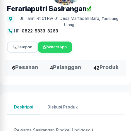
Ferariaputri Sasirangan
Jl. Tarini Rt 01 Rw 01 Desa Martadah Baru
,
Tambang
Ulang
HP:
0822-5333-3263
Telepon
WhatsApp
Pesanan
Pelanggan
Produk
6
4
42
Deskripsi
Diskusi Produk
Pewarna Sasirangan Ringkel (Indigosol)