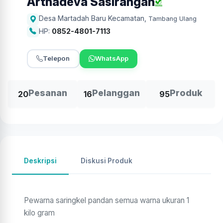
Arthadeva Sasirangan
Desa Martadah Baru Kecamatan
,
Tambang Ulang
HP:
0852-4801-7113
Telepon
WhatsApp
Pesanan
Pelanggan
Produk
20
16
95
Deskripsi
Diskusi Produk
Pewarna saringkel pandan semua warna ukuran 1
kilo gram