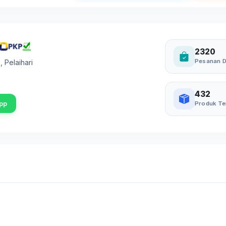
2320
Pesanan D
6
,
Pelaihari
432
pp
Produk Te