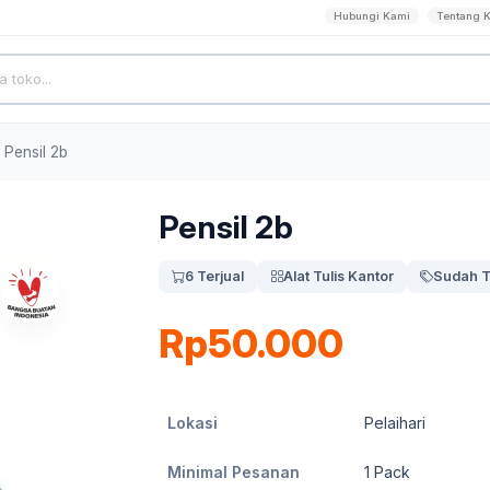
Hubungi Kami
Tentang 
Pensil 2b
Pensil 2b
6 Terjual
Alat Tulis Kantor
Sudah T
Rp50.000
Lokasi
Pelaihari
Minimal Pesanan
1
Pack