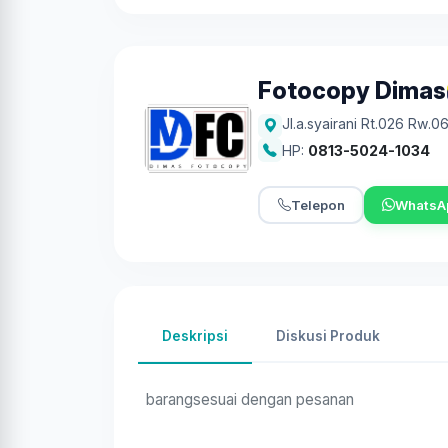
Fotocopy Dimas
Jl.a.syairani Rt.026 Rw.0
HP:
0813-5024-1034
Telepon
WhatsA
Deskripsi
Diskusi Produk
barangsesuai dengan pesanan