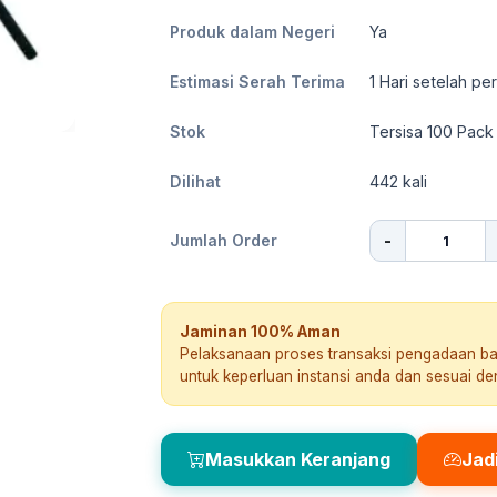
Produk dalam Negeri
Ya
Estimasi Serah Terima
1
Hari setelah pe
Stok
Tersisa 100 Pack
Dilihat
442
kali
-
Jumlah Order
Jaminan 100% Aman
Pelaksanaan proses transaksi pengadaan b
untuk keperluan instansi anda dan sesuai d
Masukkan Keranjang
Jad