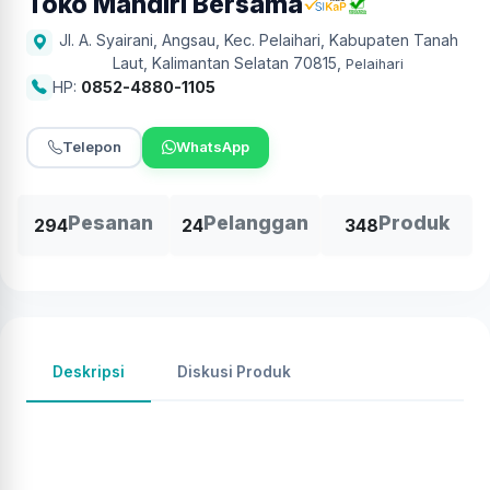
Toko Mandiri Bersama
Jl. A. Syairani, Angsau, Kec. Pelaihari, Kabupaten Tanah
Laut, Kalimantan Selatan 70815
,
Pelaihari
HP:
0852-4880-1105
Telepon
WhatsApp
Pesanan
Pelanggan
Produk
294
24
348
Deskripsi
Diskusi Produk