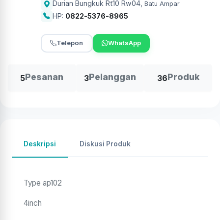
Durian Bungkuk Rt10 Rw04
,
Batu Ampar
HP:
0822-5376-8965
Telepon
WhatsApp
Pesanan
Pelanggan
Produk
5
3
36
Deskripsi
Diskusi Produk
Type ap102
4inch