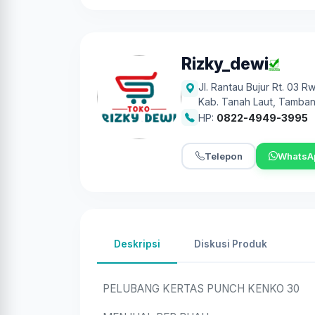
Rizky_dewi
Jl. Rantau Bujur Rt. 03
Kab. Tanah Laut
,
Tamban
HP:
0822-4949-3995
Telepon
WhatsA
Deskripsi
Diskusi Produk
PELUBANG KERTAS PUNCH KENKO 30