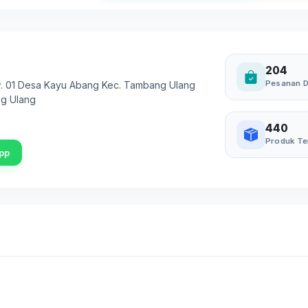
204
Pesanan D
 Rw. 01 Desa Kayu Abang Kec. Tambang Ulang
g Ulang
440
Produk Te
pp