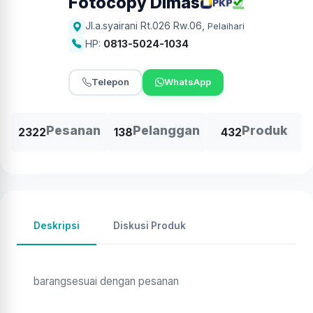
Fotocopy Dimas
Jl.a.syairani Rt.026 Rw.06
,
Pelaihari
HP:
0813-5024-1034
Telepon
WhatsApp
Pesanan
Pelanggan
Produk
2322
138
432
Deskripsi
Diskusi Produk
barangsesuai dengan pesanan