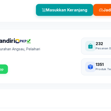
Masukkan Keranjang
Jad
andiri
232
Pesanan D
elurahan Angsau
,
Pelaihari
1351
pp
Produk Te