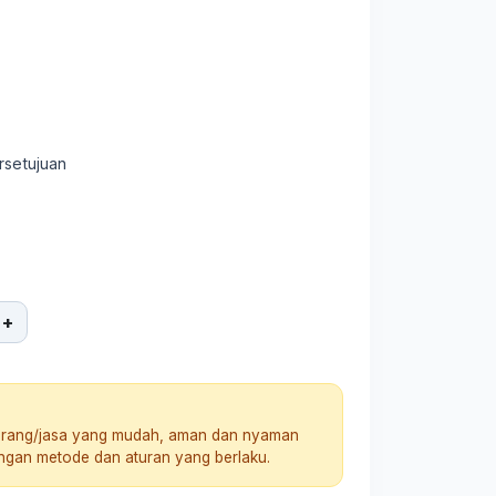
rsetujuan
+
arang/jasa yang mudah, aman dan nyaman
engan metode dan aturan yang berlaku.