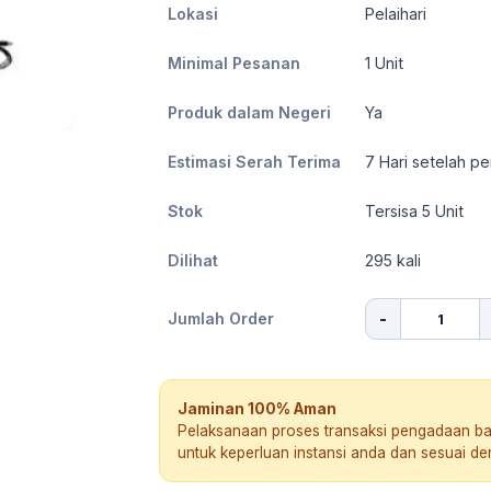
Lokasi
Pelaihari
Minimal Pesanan
1
Unit
Produk dalam Negeri
Ya
Estimasi Serah Terima
7
Hari setelah pe
Stok
Tersisa 5 Unit
Dilihat
295
kali
-
Jumlah Order
Jaminan 100% Aman
Pelaksanaan proses transaksi pengadaan b
untuk keperluan instansi anda dan sesuai d