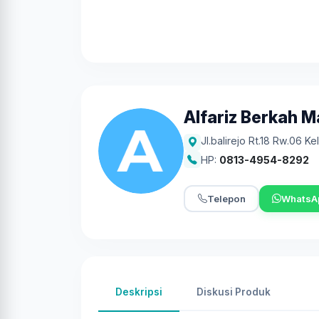
Alfariz Berkah M
Jl.balirejo Rt.18 Rw.06 K
HP:
0813-4954-8292
Telepon
WhatsA
Deskripsi
Diskusi Produk