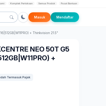
Kami
Komplek Pertokoan
Semua Produk
Pusat Bantuan
Masuk
Mendaftar
|512GB|W11PRO) + Thinkvision 21.5"
KCENTRE NEO 50T G5
512GB|W11PRO) +
dah Termasuk Pajak