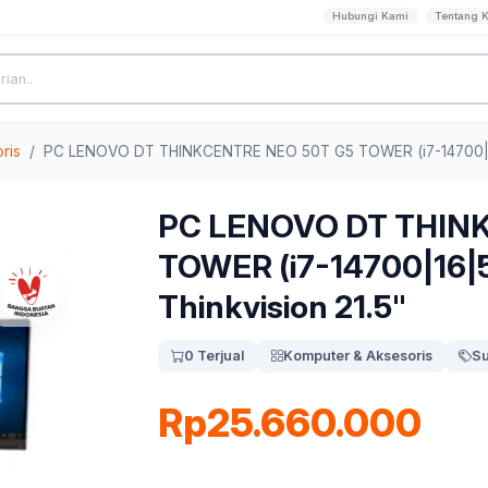
Hubungi Kami
Tentang 
ris
PC LENOVO DT THINKCENTRE NEO 50T G5 TOWER (i7-14700|16
PC LENOVO DT THIN
TOWER (i7-14700|16|
Thinkvision 21.5"
0 Terjual
Komputer & Aksesoris
Su
Rp25.660.000