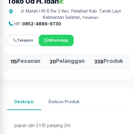
Toko Ud H. Idah
Jl. Matah I Rt 6 Rw 2 Kec. Pelaihari Kab. Tanah Laut
Kalimantan Selatan
,
Pelaihari
HP:
0852-4886-9730
Telepon
WhatsApp
Pesanan
Pelanggan
Produk
115
20
338
Deskripsi
Diskusi Produk
papan ulin 2x15 panjang 2m