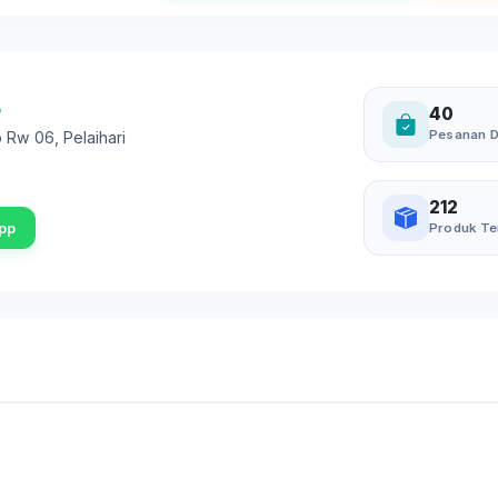
40
Pesanan D
7b Rw 06
,
Pelaihari
212
pp
Produk Te