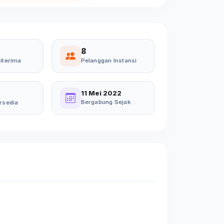
8
iterima
Pelanggan Instansi
11 Mei 2022
Bergabung Sejak
rsedia