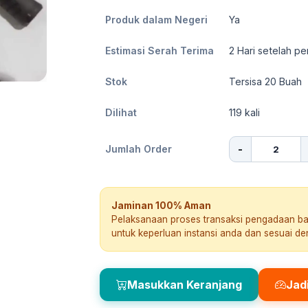
Produk dalam Negeri
Ya
Estimasi Serah Terima
2
Hari setelah pe
Stok
Tersisa 20 Buah
Dilihat
119
kali
-
Jumlah Order
Jaminan 100% Aman
Pelaksanaan proses transaksi pengadaan b
untuk keperluan instansi anda dan sesuai d
Masukkan Keranjang
Jad