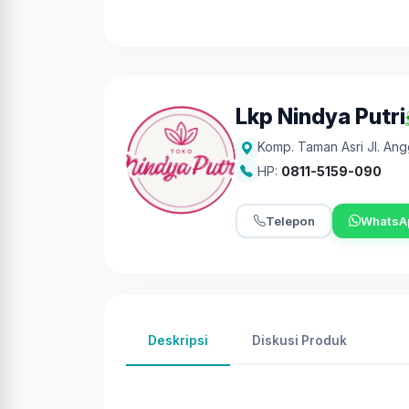
Lkp Nindya Putri
Komp. Taman Asri Jl. An
HP:
0811-5159-090
Telepon
WhatsA
Deskripsi
Diskusi Produk