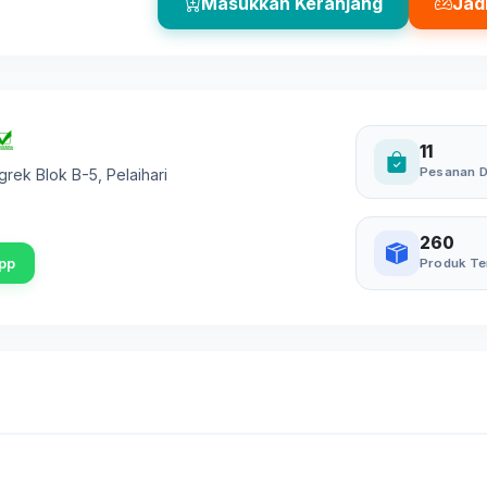
Masukkan Keranjang
Jad
11
Pesanan D
ggrek Blok B-5
,
Pelaihari
260
pp
Produk Te