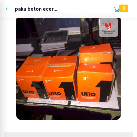
0
paku beton ecer...