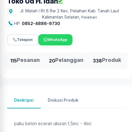
Toko Ud H. Idah
Jl. Matah I Rt 6 Rw 2 Kec. Pelaihari Kab. Tanah Laut
Kalimantan Selatan
,
Pelaihari
HP:
0852-4886-9730
Telepon
WhatsApp
Pesanan
Pelanggan
Produk
115
20
338
Deskripsi
Diskusi Produk
paku beton eceran ukuran 1,5inc - 4inc