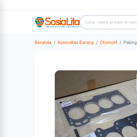
Beranda
Komoditas Barang
Otomotif
Paking