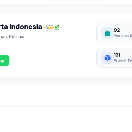
rta Indonesia
92
Pesanan D
anan
,
Pelaihari
131
pp
Produk Te