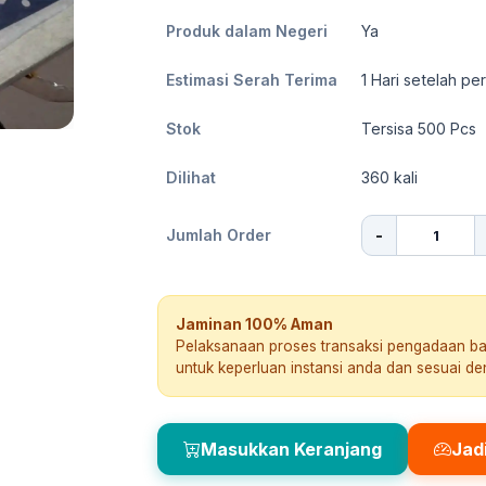
Produk dalam Negeri
Ya
Estimasi Serah Terima
1
Hari setelah pe
Stok
Tersisa 500 Pcs
Dilihat
360
kali
-
Jumlah Order
Jaminan 100% Aman
Pelaksanaan proses transaksi pengadaan b
untuk keperluan instansi anda dan sesuai d
Masukkan Keranjang
Jad