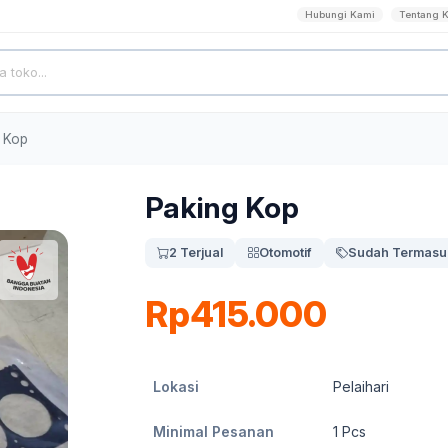
Hubungi Kami
Tentang 
 Kop
Paking Kop
2 Terjual
Otomotif
Sudah Termasu
Rp415.000
Lokasi
Pelaihari
Minimal Pesanan
1
Pcs