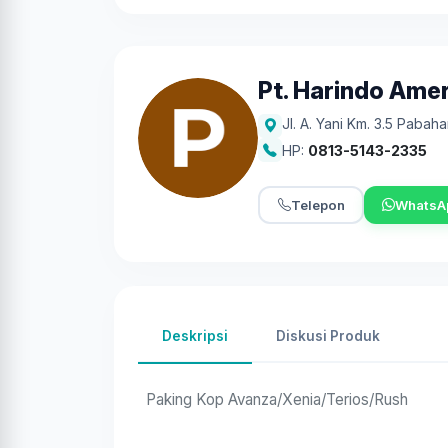
Pt. Harindo Ame
Jl. A. Yani Km. 3.5 Pabah
HP:
0813-5143-2335
Telepon
WhatsA
Deskripsi
Diskusi Produk
Paking Kop Avanza/Xenia/Terios/Rush