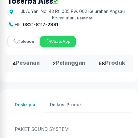
Toserba Aiss
Jl. A. Yani No. 43 Rt. 005 Rw. 002 Kelurahan Angsau
Kecamatan
,
Pelaihari
HP:
0821-8117-2881
Telepon
WhatsApp
Pesanan
Pelanggan
Produk
4
2
58
Deskripsi
Diskusi Produk
PAKET SOUND SYSTEM