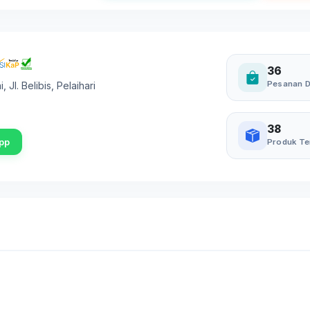
36
Pesanan D
 Jl. Belibis
,
Pelaihari
38
pp
Produk Te