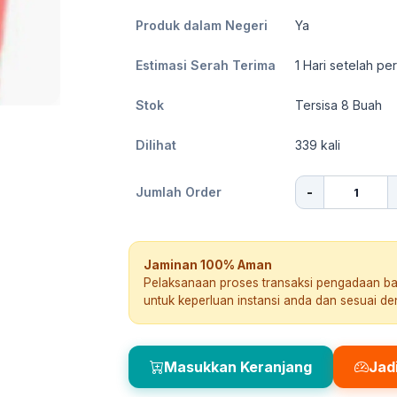
Produk dalam Negeri
Ya
Estimasi Serah Terima
1
Hari setelah pe
Stok
Tersisa 8 Buah
Dilihat
339
kali
-
Jumlah Order
Jaminan 100% Aman
Pelaksanaan proses transaksi pengadaan b
untuk keperluan instansi anda dan sesuai d
Masukkan Keranjang
Jad