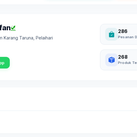
fan
286
Pesanan D
an Karang Taruna
,
Pelaihari
268
pp
Produk Te