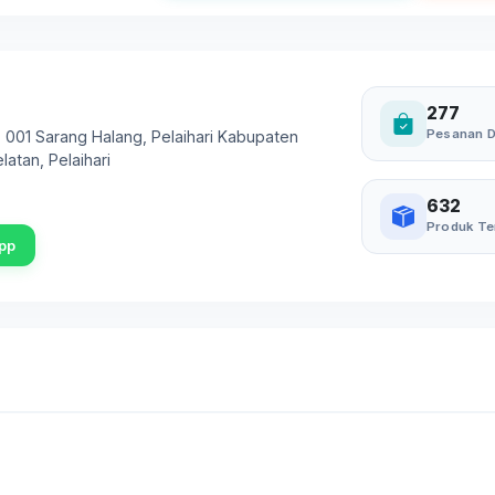
277
Pesanan D
. 001 Sarang Halang, Pelaihari Kabupaten
elatan
,
Pelaihari
632
Produk Te
pp