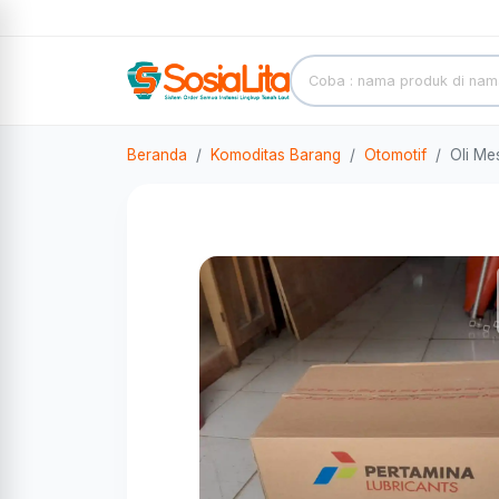
Beranda
Komoditas Barang
Otomotif
Oli Me