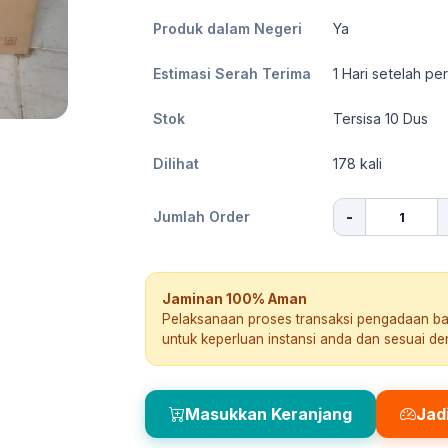
Produk dalam Negeri
Ya
Estimasi Serah Terima
1
Hari setelah pe
Stok
Tersisa 10 Dus
Dilihat
178
kali
-
Jumlah Order
Jaminan 100% Aman
Pelaksanaan proses transaksi pengadaan b
untuk keperluan instansi anda dan sesuai d
Masukkan Keranjang
Jad