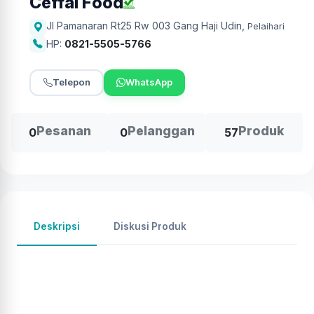
Ceffal Food
Jl Pamanaran Rt25 Rw 003 Gang Haji Udin
,
Pelaihari
HP:
0821-5505-5766
Telepon
WhatsApp
Pesanan
Pelanggan
Produk
0
0
57
Deskripsi
Diskusi Produk