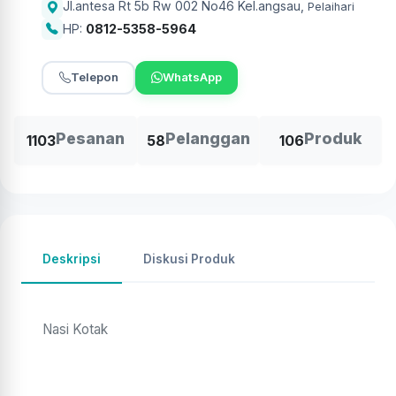
Jl.antesa Rt 5b Rw 002 No46 Kel.angsau
,
Pelaihari
HP:
0812-5358-5964
Telepon
WhatsApp
Pesanan
Pelanggan
Produk
1103
58
106
Deskripsi
Diskusi Produk
Nasi Kotak